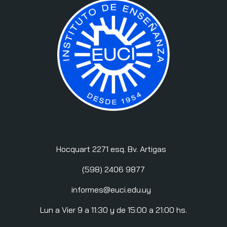
Hocquart 2271 esq. Bv. Artigas
(598) 2406 9877
informes@euci.edu.uy
Lun a Vier 9 a 11:30 y de 15:00 a 21:00 hs.