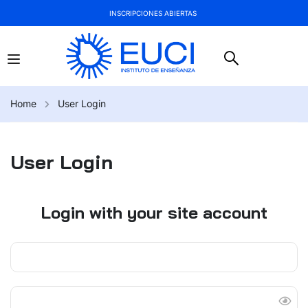
INSCRIPCIONES ABIERTAS
Home
User Login
User Login
Login with your site account